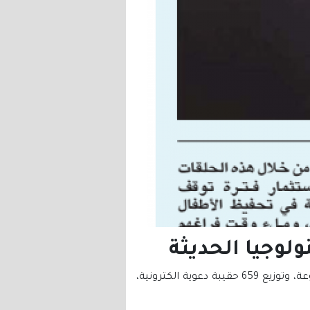
لوجيا الحديثة
ضمن جهود لجنة التعريف بالإسلام في رعاية وتعليم المهتدين الجدد أعلنت اللجنة إقامة 349 محاضرة متنوعة، وتوزيع 659 حقيبة دعوية الكترونية،