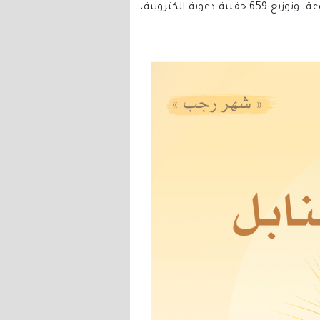
ضمن جهود لجنة التعريف بالإسلام في رعاية وتعليم المهتدين الجدد أعلنت اللجنة إقامة 349 محاضرة متنوعة، وتوزيع 659 حقيبة دعوية الكترونية،