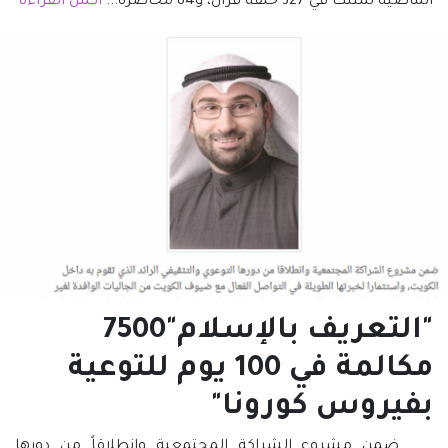
الماضية تمثلت في 327 حلقة قرآن، و84 محاضرة...
أكمل القراءة
"التعريف بالإسلام"7500
مكالمة في 100 يوم للتوعية
بفيروس كورونا"
ضمن مشروع الشراكة المجتمعية وانطلاقاً من دورها